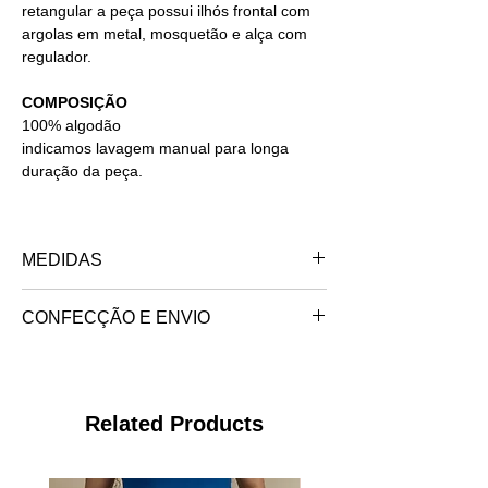
retangular a peça possui ilhós frontal com
argolas em metal, mosquetão e alça com
regulador.
COMPOSIÇÃO
100% algodão
indicamos lavagem manual para longa
duração da peça.
MEDIDAS
ALTURA
18CM
CONFECÇÃO E ENVIO
COMPRIMENTO
24CM
ALÇA
chega até 120CM (regulável)
feito no interior de são paulo.
trabalhamos somente sob encomenda, o
Related Products
seu produto exclusivo será confeccionado e
será postado no endereço de destino em
até 7 dias úteis.