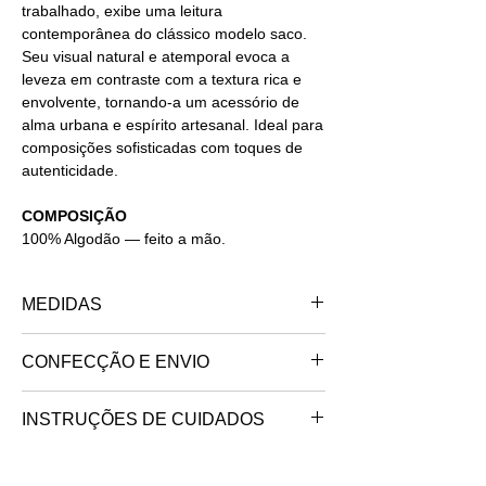
trabalhado, exibe uma leitura
contemporânea do clássico modelo saco.
Seu visual natural e atemporal evoca a
leveza em contraste com a textura rica e
envolvente, tornando-a um acessório de
alma urbana e espírito artesanal. Ideal para
composições sofisticadas com toques de
autenticidade.
COMPOSIÇÃO
100% Algodão — feito a mão.
MEDIDAS
TAMANHO ÚNICO
CONFECÇÃO E ENVIO
Largura — 40 centímetros
Altura — 50 centímetros
feito no interior de são paulo.
INSTRUÇÕES DE CUIDADOS
trabalhamos somente sob encomenda, o
Lavar
— Temperatura máxima de 30º (ciclo
seu produto exclusivo será confeccionado e
delicado, água fria).