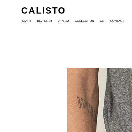
CALISTO
START
BLVRD, 25
JPN, 22
COLLECTION
ON
CONTACT