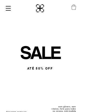
​SALE
ATÉ 50% OFF
sem gênero, sem
rótulos, feito para todos
os corpos, sob medida
descontos especiais