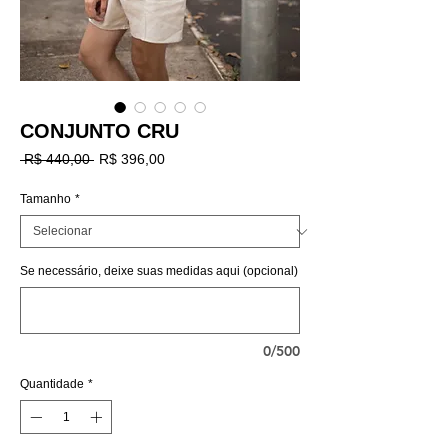
CONJUNTO CRU
Preço
Preço
 R$ 440,00 
R$ 396,00
normal
promocional
Tamanho
*
Se necessário, deixe suas medidas aqui (opcional)
0/500
Quantidade
*