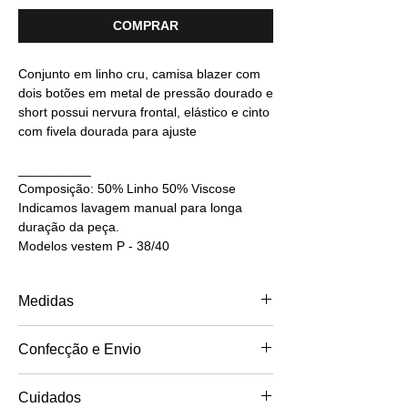
COMPRAR
Conjunto em linho cru, camisa blazer com
dois botões em metal de pressão dourado e
short possui nervura frontal, elástico e cinto
com fivela dourada para ajuste
__________
Composição: 50% Linho 50% Viscose
Indicamos lavagem manual para longa
duração da peça.
Modelos vestem P - 38/40
Medidas
TAM
TAM
Confecção e Envio
PP - 34/36
P - 38/40
Feito artesanalmente no interior de São
BUSTO: 82
BUSTO: 86/90
Cuidados
Paulo.
CINTURA: 68
CINTURA: 72/76