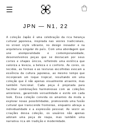
JPN — N1, 22
A coleção Japão é uma celebração da rica herança
cultural japonesa, inspirada nas vestes tradicionais,
no street style vibrante, no design inovador e na
arquitetura singular do país. Com uma abordagem que
une atemporalidade e contemporaneidade,
desenvolvemos peças que se destacam por seus
cortes e shapes únicos, refletindo uma estética que
valoriza a leveza, a beleza e o conforto. As cores, os
tecidos, as formas e as texturas escolhidas evocam a
essência da cultura japonesa, ao mesmo tempo que
incorporam um toque tropical, resultando em uma
coleção que é não apenas visualmente atraente, mas
também funcional. Cada peça é projetada para
facilitar combinações harmoniosas com as coleções
anteriores, garantindo versatilidade e estilo em cada
look. Essa coleção convida os amantes da moda a
explorar novas possibilidades, promovendo uma fusão
cultural que transcende fronteiras, enquanto abraça a
individualidade e a expressão pessoal. Ao vestir as
criações dessa coleção, os usuários não apenas
adotam uma peça de roupa, mas também uma
narrativa rica em tradição e modernidade.