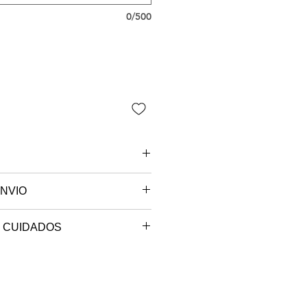
0/500
NVIO
 são paulo.
 CUIDADOS
e sob encomenda, o seu produto
máxima de 30º (ciclo delicado,
ccionado e será postado no
em até 10 dias úteis.
.
ra, na horizontal.