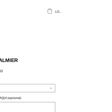
LOGIN
ALMIER
Preço
33
promocional
QUI (opcional)