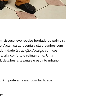
Passar
— Passar em 
M - 40/42
vapor.
BUSTO: 94/98
Limpeza a seco
— Nã
CINTURA: 80/84
QUADRIL: 96/100
G - 42/44
BUSTO: 102/106
 viscose leve recebe bordado de palmeira
CINTURA: 88/92
o. A camisa apresenta vista e punhos com
QUADRIL: 104/108
ernidade à tradição. A calça, com cós
es, alia conforto e refinamento. Uma
GG - 44/46
, detalhes artesanais e espírito urbano.
BUSTO: 110/118
CINTURA: 94/100
QUADRIL: 108/116
________________
porém pode amassar com facilidade.
não encontrou o s
selecione o tamanho
sequência deixe sua
42