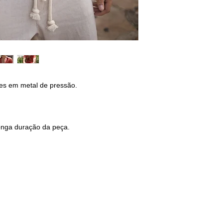
leve.
CINTURA: 80/84
QUADRIL: 96/100
2
Não utilize alveja
lavagem. eles podem
Não encontrou o s
peça.
Escolha um tamanh
medidas no box ab
ões em metal de pressão.
3
Não devem ser ap
seco em sua peça. i
qualidades.
onga duração da peça.
4
Não utilize secad
lavagem. prefira dei
sombreado, em temp
5
Sempre utilize a i
de acordo com a com
isso garante com qu
estrutura do tecido.