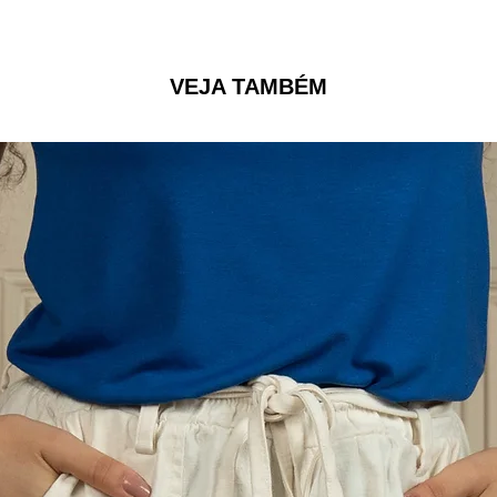
Atenção
: A composi
para não irritar a pe
VEJA TAMBÉM