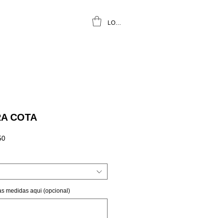
LOGIN
RA COTA
Preço
50
promocional
as medidas aqui (opcional)