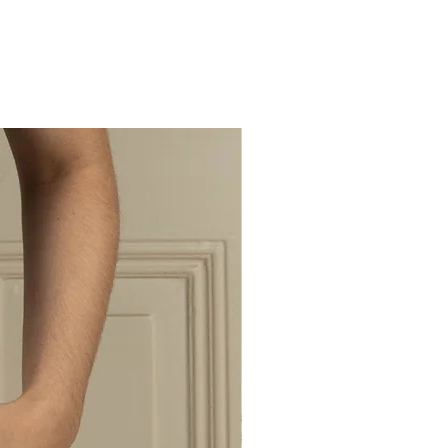
ção do tecido está acoplada a tag
le quando usar.