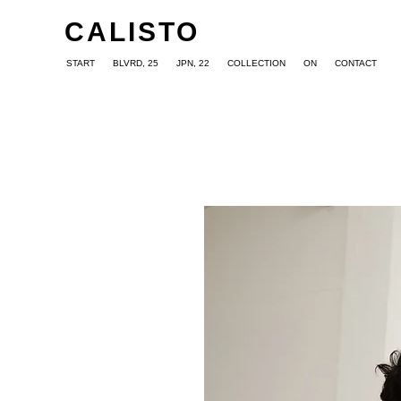
CALISTO
START
BLVRD, 25
JPN, 22
COLLECTION
ON
CONTACT