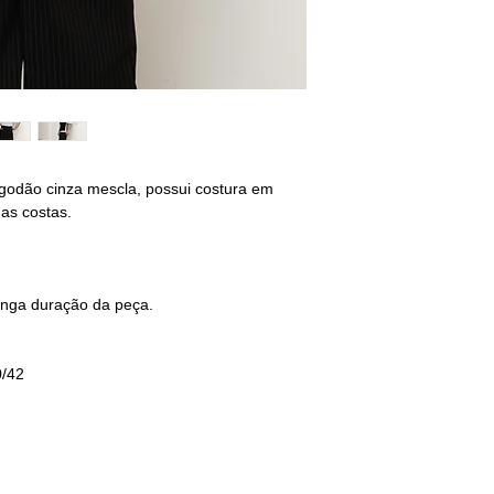
M - 40/42
BUSTO: 94/98
CINTURA: 80/84
QUADRIL: 96/100
G - 42/44
BUSTO: 102/106
lgodão cinza mescla, possui costura em
CINTURA: 88/92
nas costas.
QUADRIL: 104/108
________________
não encontrou o s
onga duração da peça.
selecione o tamanho
sequência deixe sua
0/42