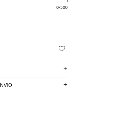
0/500
NVIO
 são paulo.
e sob encomenda, o seu produto
ccionado e será postado no
em até 7 dias úteis.