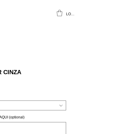
LOGIN
R CINZA
UI (optional)