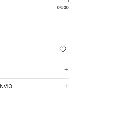
0/500
NVIO
 são paulo.
e sob encomenda, o seu produto
ccionado e será postado no
em até 7 dias úteis.