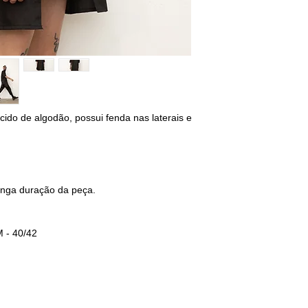
M - 40/42
BUSTO: 94/98
CINTURA: 80/84
QUADRIL: 96/100
G - 42/44
BUSTO: 102/106
ido de algodão, possui fenda nas laterais e
CINTURA: 88/92
QUADRIL: 104/108
________________
não encontrou o s
onga duração da peça.
selecione o tamanho
sequência deixe sua
 - 40/42