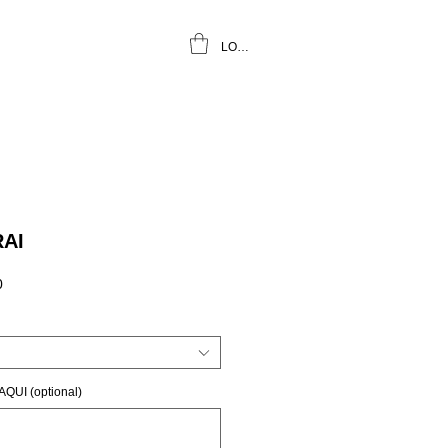
LOGIN
AI
Sale
0
Price
UI (optional)