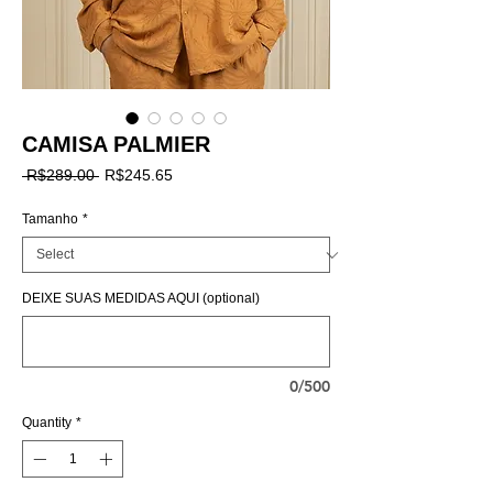
CAMISA PALMIER
Regular
Sale
 R$289.00 
R$245.65
Price
Price
Tamanho
*
DEIXE SUAS MEDIDAS AQUI (optional)
0/500
Quantity
*