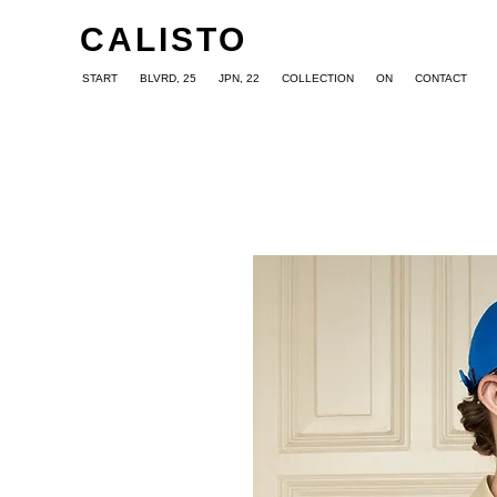
CALISTO
START
BLVRD, 25
JPN, 22
COLLECTION
ON
CONTACT