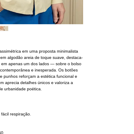
Passar
— Passar em 
M - 40/42
Limpeza a seco
— Nã
BUSTO: 94/98
CINTURA: 80/84
QUADRIL: 96/100
G - 42/44
BUSTO: 102/106
 assimétrica em uma proposta minimalista
CINTURA: 88/92
 em algodão areia de toque suave, destaca-
QUADRIL: 104/108
te em apenas um dos lados — sobre o bolso
 contemporânea e inesperada. Os botões
GG - 44/46
e punhos reforçam a estética funcional e
BUSTO: 110/118
em aprecia detalhes únicos e valoriza a
CINTURA: 94/100
e urbanidade poética.
QUADRIL: 108/116
________________
não encontrou o s
selecione o tamanho
 fácil respiração.
sequência deixe sua
/40