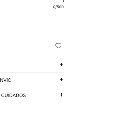
0/500
NVIO
 são paulo.
 CUIDADOS
e sob encomenda, o seu produto
 máxima de 40º.
ccionado e será postado no
r (para peças brancas).
em até 10 dias úteis.
 tambor a temperatura mínima