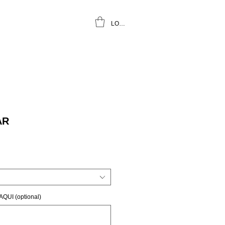
LOGIN
AR
UI (optional)