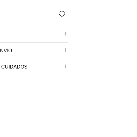
nho único
NVIO
 são paulo.
 CUIDADOS
e sob encomenda, o seu produto
 com água fria e sabão neutro.
ccionado e será postado no
.
em até 10 dias úteis.
izontal, à sombra.
r.
o lavar a seco.