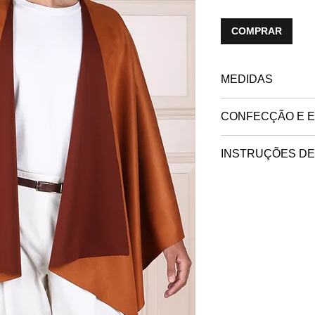
COMPRAR
MEDIDAS
PEÇA AMPLA:
tama
CONFECÇÃO E E
feito no interior de
INSTRUÇÕES DE
trabalhamos soment
Lavar
— Lavar à mão,
exclusivo será confe
Alvejar
— Não alvejar
endereço de destino 
Secar
— Secar na hor
Passar
— Não passa
Limpeza a seco
— Nã