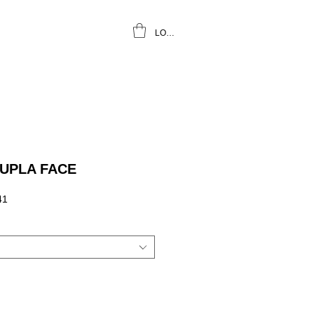
LOGIN
UPLA FACE
Preço
41
promocional