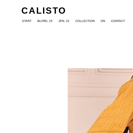
CALISTO
START
BLVRD, 25
JPN, 22
COLLECTION
ON
CONTACT