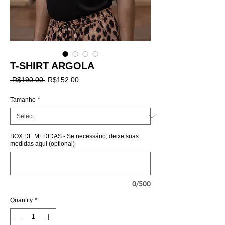
T-SHIRT ARGOLA
Regular
Sale
 R$190.00 
R$152.00
Price
Price
Tamanho
*
BOX DE MEDIDAS - Se necessário, deixe suas
medidas aqui (optional)
0/500
Quantity
*