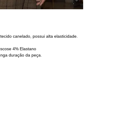
CINTURA: 80/84
QUADRIL: 96/100
Não encontrou o s
Entre em contato n
ecido canelado, possui alta elasticidade.
iscose 4% Elastano
onga duração da peça.