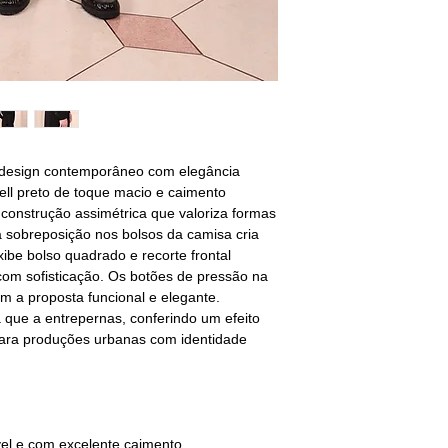
úmido ou com vapor.
M - 40/42
Limpeza a seco
— Nã
BUSTO: 94/98
CINTURA: 80/84
QUADRIL: 96/100
G - 42/44
BUSTO: 102/106
design contemporâneo com elegância
CINTURA: 88/92
ll preto de toque macio e caimento
QUADRIL: 104/108
construção assimétrica que valoriza formas
a sobreposição nos bolsos da camisa cria
GG - 44/46
xibe bolso quadrado e recorte frontal
BUSTO: 110/118
 com sofisticação. Os botões de pressão na
CINTURA: 94/100
m a proposta funcional e elegante.
QUADRIL: 108/116
 que a entrepernas, conferindo um efeito
________________
para produções urbanas com identidade
não encontrou o s
selecione o tamanho
sequência deixe sua
vel e com excelente caimento.