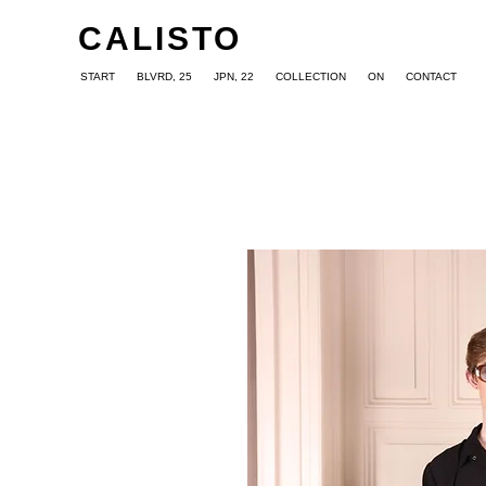
CALISTO
START
BLVRD, 25
JPN, 22
COLLECTION
ON
CONTACT