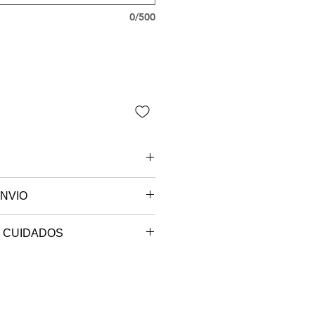
0/500
NVIO
 são paulo.
 CUIDADOS
e sob encomenda, o seu produto
máxima de 30º (ciclo delicado).
ccionado e será postado no
.
em até 10 dias úteis.
bra, em varal.
temperatura baixa, com um pano