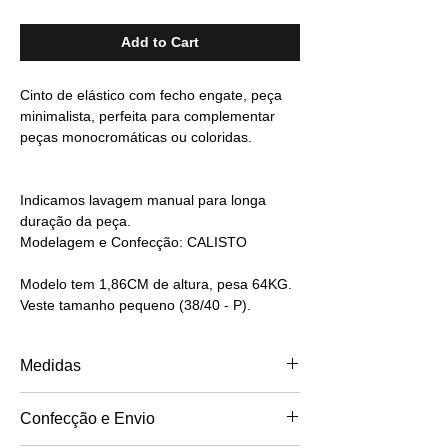
Add to Cart
Cinto de elástico com fecho engate, peça
minimalista, perfeita para complementar
peças monocromáticas ou coloridas.
Indicamos lavagem manual para longa
duração da peça.
Modelagem e Confecção: CALISTO
Modelo tem 1,86CM de altura, pesa 64KG.
Veste tamanho pequeno (38/40 - P).
Medidas
TAM
TAM
Confecção e Envio
PP - 34/36
P - 38/40