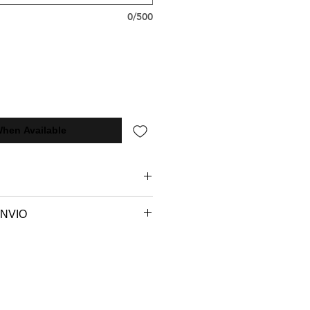
0/500
When Available
NVIO
 são paulo.
e sob encomenda, o seu produto
ccionado e será postado no
em até 7 dias úteis.