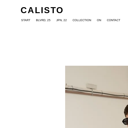
CALISTO
START
BLVRD, 25
JPN, 22
COLLECTION
ON
CONTACT