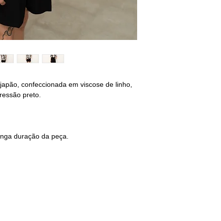
QUADRIL: 88/92
M - 40/42
BUSTO: 94/98
CINTURA: 80/84
QUADRIL: 96/100
G - 42/44
japão, confeccionada em viscose de linho,
BUSTO: 102/106
ressão preto.
CINTURA: 88/92
QUADRIL: 104/108
________________
onga duração da peça.
não encontrou o s
selecione o tamanho
sequência deixe sua