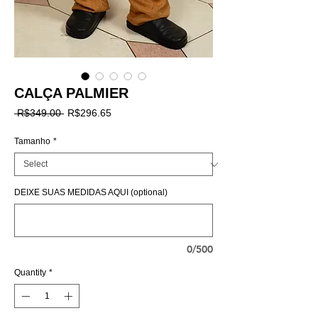
CALÇA PALMIER
Regular
Sale
 R$349.00 
R$296.65
Price
Price
Tamanho
*
DEIXE SUAS MEDIDAS AQUI (optional)
0/500
Quantity
*