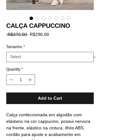
CALÇA CAPPUCCINO
Regular
Sale
 R$370.00 
R$296.00
Price
Price
Tamanho
*
Quantity
*
Add to Cart
Calça confeccionada em algodão com
elástano na cor cappucino, possui nervura
na frente, elástico na cintura, ilhós ABS,
cordão para ajuste e acabamento em