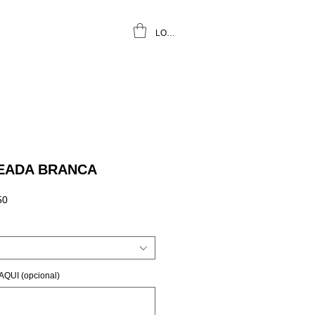
LOGIN
EADA BRANCA
Preço
50
promocional
QUI (opcional)