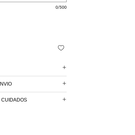
0/500
NVIO
 são paulo.
 CUIDADOS
e sob encomenda, o seu produto
ou ciclo muito delicado, com
ccionado e será postado no
em até 10 dias úteis.
.
bra, em varal.