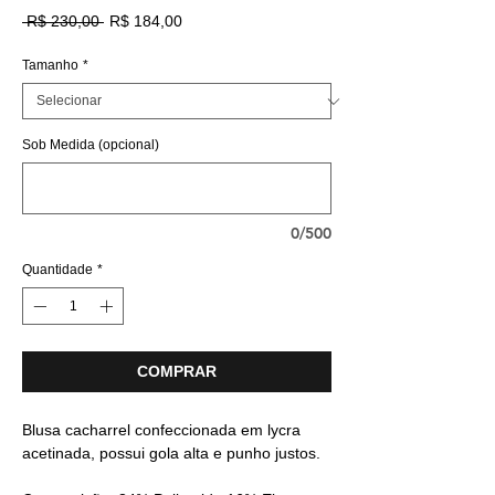
Preço
Preço
 R$ 230,00 
R$ 184,00
normal
promocional
Tamanho
*
Sob Medida (opcional)
0/500
Quantidade
*
COMPRAR
Blusa cacharrel confeccionada em lycra
acetinada, possui gola alta e punho justos.