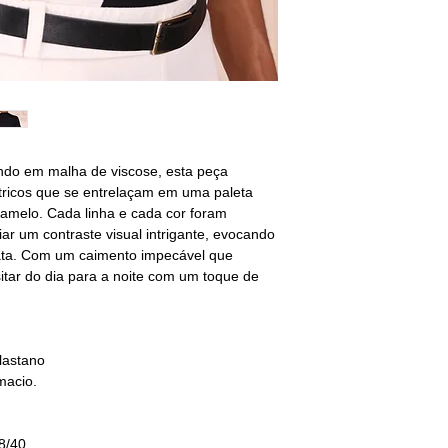
Limpeza a seco
— Nã
M - 40/42
BUSTO: 94/98
CINTURA: 80/84
QUADRIL: 96/100
G - 42/44
BUSTO: 102/106
ndo em malha de viscose, esta peça
CINTURA: 88/92
étricos que se entrelaçam em uma paleta
QUADRIL: 104/108
aramelo. Cada linha e cada cor foram
r um contraste visual intrigante, evocando
GG - 44/46
ata. Com um caimento impecável que
BUSTO: 110/118
nsitar do dia para a noite com um toque de
CINTURA: 94/100
QUADRIL: 108/116
________________
não encontrou o s
lastano
selecione o tamanho
macio.
sequência deixe sua
8/40