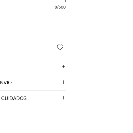
0/500
NVIO
 são paulo.
 CUIDADOS
e sob encomenda, o seu produto
máxima de 30º (ciclo delicado).
ccionado e será postado no
.
em até 10 dias úteis.
bra, em varal.
temperatura mínima, pelo avesso.