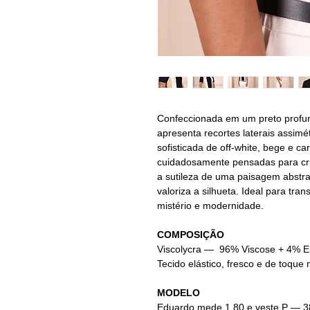
Confeccionada em um preto profu
apresenta recortes laterais assim
sofisticada de off-white, bege e c
cuidadosamente pensadas para cria
a sutileza de uma paisagem abstr
valoriza a silhueta. Ideal para tra
mistério e modernidade.
COMPOSIÇÃO
Viscolycra — 96% Viscose + 4% E
Tecido elástico, fresco e de toque 
MODELO
Eduardo mede 1.80 e veste P — 3