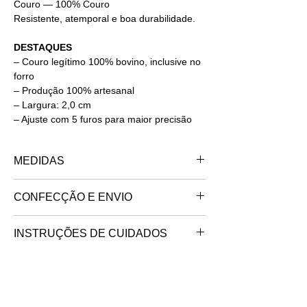
Couro — 100% Couro
Resistente, atemporal e boa durabilidade.
DESTAQUES
– Couro legítimo 100% bovino, inclusive no
forro
– Produção 100% artesanal
– Largura: 2,0 cm
– Ajuste com 5 furos para maior precisão
MEDIDAS
Tamanho da calça: 34-36
CONFECÇÃO E ENVIO
Tamanho do cinto: 80
— Comprimento total
(cinto+fivela): 95CM
feito no interior de são paulo.
INSTRUÇÕES DE CUIDADOS
Tamanho da calça: 38-40
trabalhamos somente sob encomenda, o
Tamanho do cinto: 85
— Comprimento total
Lavar
— Limpeza somente com pano
seu produto exclusivo será confeccionado e
(cinto+fivela): 100CM
úmido com água.
será postado no endereço de destino em
Alvejar
— Não alvejar.
até 10 dias úteis.
Related Products
Tamanho da calça: 42
Secar
— Secar à sombra, em varal.