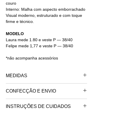
couro
Interno: Malha com aspecto emborrachado
Visual moderno, estruturado e com toque
firme e técnico.
MODELO
Laura mede 1.80 e veste P — 38/40
Felipe mede 1,77 e veste P — 38/40
*não acompanha acessórios
MEDIDAS
PP - 34/36
CONFECÇÃO E ENVIO
BUSTO: 82
CINTURA: 68
feito no interior de são paulo.
QUADRIL: 84
INSTRUÇÕES DE CUIDADOS
trabalhamos somente sob encomenda, o
P - 38/40
Lavar
— Lavar à mão, com água fria e
seu produto exclusivo será confeccionado e
BUSTO: 86/90
sabão neutro.
será postado no endereço de destino em
CINTURA: 72/76
Alvejar
— Não alvejar.