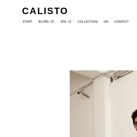
CALISTO
START
BLVRD, 25
JPN, 22
COLLECTION
ON
CONTACT