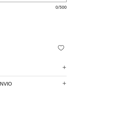
0/500
NVIO
 são paulo.
e sob encomenda, o seu produto
ccionado e será postado no
em até 7 dias úteis.