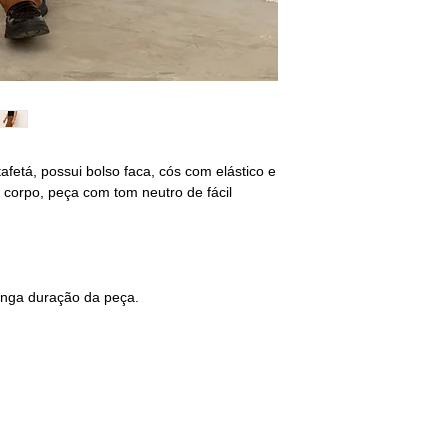
M - 40/42
BUSTO: 94/98
CINTURA: 80/84
QUADRIL: 96/100
G - 42/44
BUSTO: 102/106
afetá, possui bolso faca, cós com elástico e
CINTURA: 88/92
corpo, peça com tom neutro de fácil
QUADRIL: 104/108
________________
não encontrou o s
selecione o tamanho
onga duração da peça.
sequência deixe sua