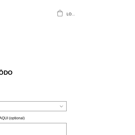
LOGIN
 ŌDO
UI (optional)