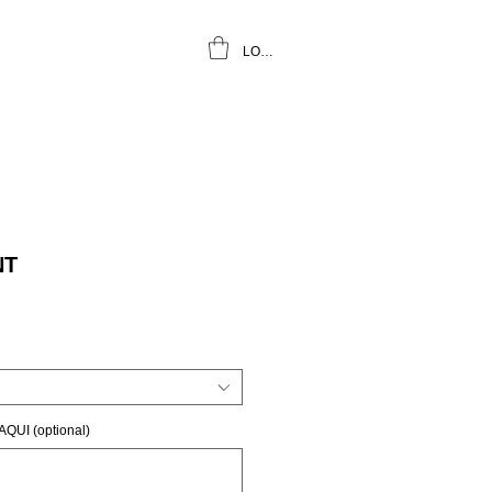
LOGIN
NT
UI (optional)