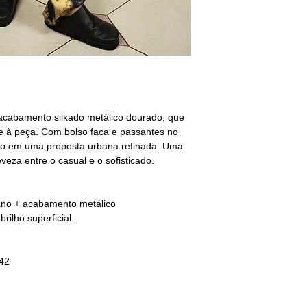
Passar
— Passar em 
M - 40/42
e sem vapor.
BUSTO: 94/98
Limpeza a seco
— Nã
CINTURA: 80/84
QUADRIL: 96/100
G - 42/44
BUSTO: 102/106
acabamento silkado metálico dourado, que
CINTURA: 88/92
de à peça. Com bolso faca e passantes no
QUADRIL: 104/108
stilo em uma proposta urbana refinada. Uma
veza entre o casual e o sofisticado.
GG - 44/46
BUSTO: 110/118
CINTURA: 94/100
no + acabamento metálico
QUADRIL: 108/116
rilho superficial.
________________
não encontrou o s
selecione o tamanho
/42
sequência deixe sua