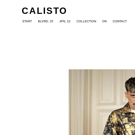
CALISTO
START
BLVRD, 25
JPN, 22
COLLECTION
ON
CONTACT