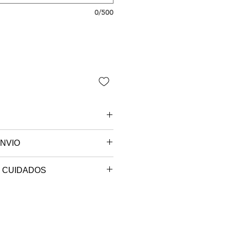
0/500
NVIO
 são paulo.
 CUIDADOS
e sob encomenda, o seu produto
máxima de 30º (ciclo delicado,
ccionado e será postado no
em até 10 dias úteis.
.
bra, pelo avesso.