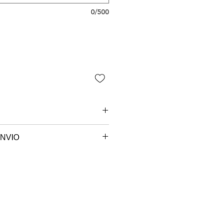
0/500
NVIO
 são paulo.
e sob encomenda, o seu produto
ccionado e será postado no
em até 7 dias úteis.