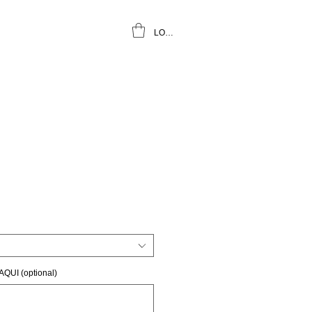
LOGIN
I
UI (optional)