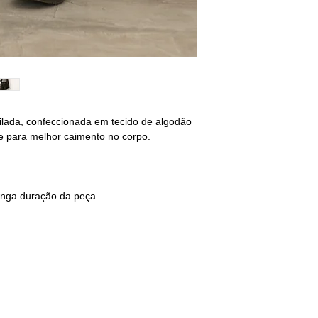
M - 40/42
BUSTO: 94/98
CINTURA: 80/84
QUADRIL: 96/100
G - 42/44
BUSTO: 102/106
lada, confeccionada em tecido de algodão
CINTURA: 88/92
te para melhor caimento no corpo.
QUADRIL: 104/108
________________
não encontrou o s
onga duração da peça.
selecione o tamanho
sequência deixe sua