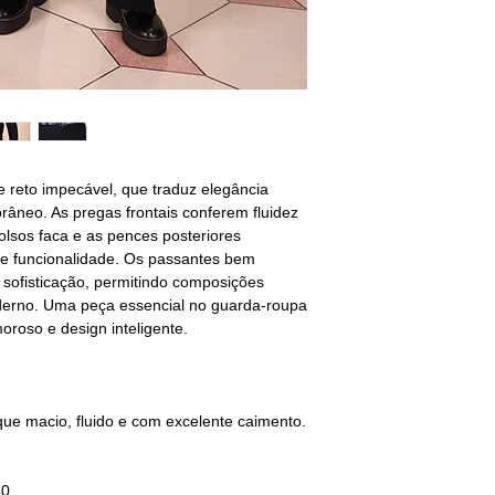
úmido ou com vapor.
M - 40/42
Limpeza a seco
— Nã
BUSTO: 94/98
CINTURA: 80/84
QUADRIL: 96/100
G - 42/44
BUSTO: 102/106
te reto impecável, que traduz elegância
CINTURA: 88/92
âneo. As pregas frontais conferem fluidez
QUADRIL: 104/108
olsos faca e as pences posteriores
o e funcionalidade. Os passantes bem
GG - 44/46
 sofisticação, permitindo composições
BUSTO: 110/118
oderno. Uma peça essencial no guarda-roupa
CINTURA: 94/100
roso e design inteligente.
QUADRIL: 108/116
________________
não encontrou o s
selecione o tamanho
que macio, fluido e com excelente caimento.
sequência deixe sua
40