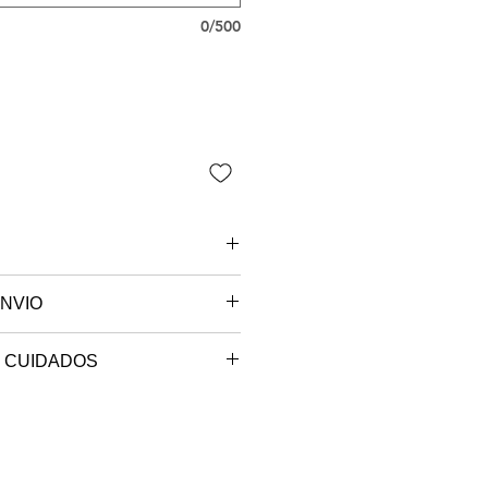
0/500
NVIO
 são paulo.
 CUIDADOS
e sob encomenda, o seu produto
máxima de 30º (ciclo delicado).
ccionado e será postado no
.
em até 10 dias úteis.
bra, em varal.
temperatura baixa, com um pano