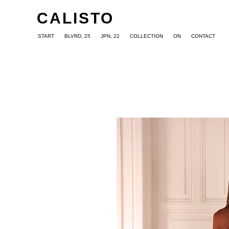
CALISTO
START
BLVRD, 25
JPN, 22
COLLECTION
ON
CONTACT