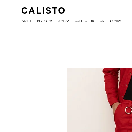
CALISTO
START
BLVRD, 25
JPN, 22
COLLECTION
ON
CONTACT