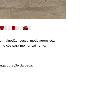
M - 40/42
BUSTO: 94/98
CINTURA: 80/84
QUADRIL: 96/100
G - 42/44
BUSTO: 102/106
em algodão, possui modelagem reta,
CINTURA: 88/92
te no cós para melhor caimento.
QUADRIL: 104/108
________________
não encontrou o s
onga duração da peça.
selecione o tamanho
sequência deixe sua