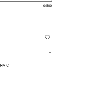
0/500
NVIO
 são paulo.
e sob encomenda, o seu produto
ccionado e será postado no
em até 7 dias úteis.