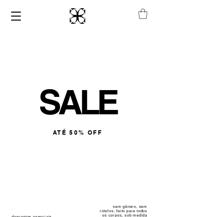
​SALE
ATÉ 50% OFF
sem gênero, sem
rótulos, feito para todos
os corpos, sob medida
descontos especiais